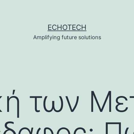
ECHOTECH
Amplifying future solutions
κή των Μ
έδαφος: Π