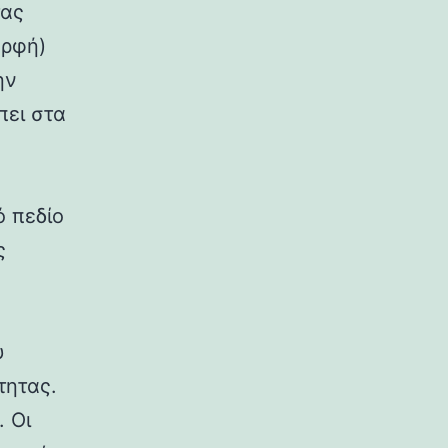
τας
ορφή)
ην
πει στα
ό πεδίο
ς
υ
τητας.
. Οι