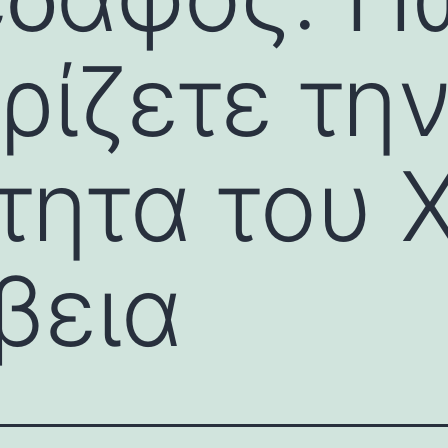
ρίζετε τη
τητα του 
βεια