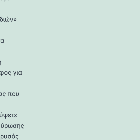
ιδιών»
τα
η
φος για
ας που
λύψετε
ταύρωσης
χρυσός