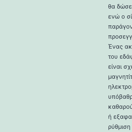
θα δώσε
ενώ ο σ
παράγον
προσεγγ
Ένας ακ
του εδά
είναι σ
μαγνητί
ηλεκτρο
υπόβαθρο
καθαρού
ή εξαφα
ρύθμιση