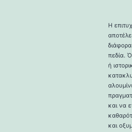
Η επιτυ
αποτέλε
διάφορα
πεδία. 
ή ιστορ
κατακλυ
αλουμίν
πραγματ
και να 
καθαρότ
και οξυ