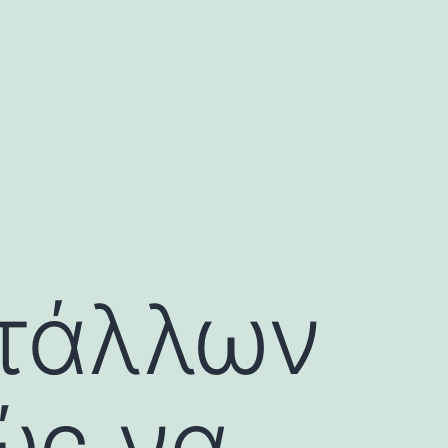
ετάλλων
ώς να