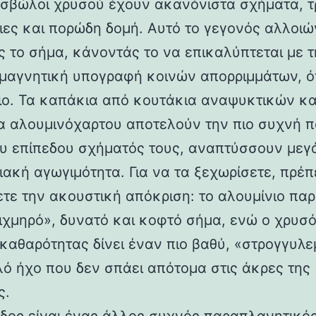
 σβώλοι χρυσού έχουν ακανόνιστα σχήματα, τ
ιες και πορώδη δομή. Αυτό το γεγονός αλλοιώ
 το σήμα, κάνοντάς το να επικαλύπτεται με τ
μαγνητική υπογραφή κοινών απορριμμάτων, ό
ιο. Τα καπάκια από κουτάκια αναψυκτικών κα
α αλουμινόχαρτου αποτελούν την πιο συχνή π
υ επίπεδου σχήματός τους, αναπτύσσουν μεγ
ιακή αγωγιμότητα. Για να τα ξεχωρίσετε, πρέπ
τε την ακουστική απόκριση: το αλουμίνιο παρ
ιχμηρό», δυνατό και κοφτό σήμα, ενώ ο χρυσ
καθαρότητας δίνει έναν πιο βαθύ, «στρογγυλ
λό ήχο που δεν σπάει απότομα στις άκρες της
ς.