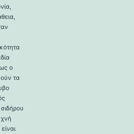
νία,
θεια,
ταν
ικότητα
εδία
πως ο
φούν τα
υβο
ός
 σιδήρου
υχνή
 είναι