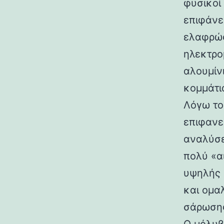
φυσικοί
επιφάνε
ελαφρώς
ηλεκτρο
αλουμίν
κομμάτι
Λόγω το
επιφανε
αναλύσε
πολύ «α
υψηλής 
και ομα
σάρωση