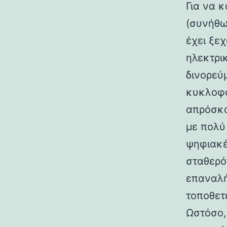
Για να 
(συνήθω
έχει ξε
ηλεκτρι
δινορεύ
κυκλοφο
απρόσκο
με πολύ
ψηφιακέ
σταθερό
επαναλή
τοποθετ
Ωστόσο,