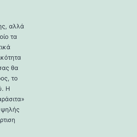
ης, αλλά
οίο τα
τικά
ικότητα
σας θα
ος, το
ύ. Η
αράσιτα»
 υψηλής
ρτιση