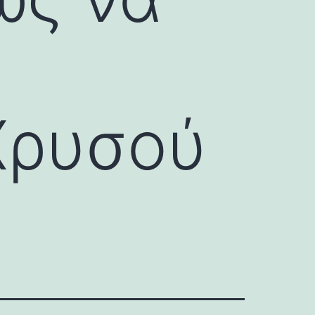
ν
Χρυσού