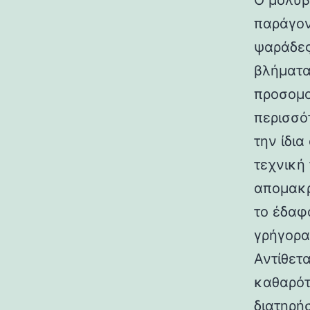
Ο μόλυβ
παράγον
ψαράδες
βλήματα
προσομο
περισσότ
την ίδια
τεχνική 
απομακρ
το έδαφ
γρήγορα
Αντίθετ
καθαρότ
διατηρή