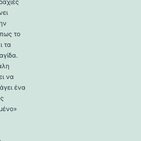
ραχιές
νει
ην
πως το
ι τα
αγίδα.
άλη
ει να
άγει ένα
ός
εμένο»