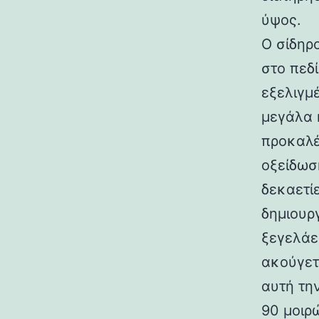
ύψος.
Ο σίδηρ
στο πεδ
εξελιγμ
μεγάλα 
προκαλέ
οξείδωσ
δεκαετίε
δημιουρ
ξεγελάε
ακούγετ
αυτή τη
90 μοιρ