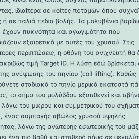
δος είναι ένας άλλος συχνός παραπλανητικό
τας, ιδιαίτερα σε κοίτες ποταμών όπου συχν
 ή σε παλιά πεδία βολής. Τα μολυβένια βαρίδι
 έχουν πυκνότητα και αγωγιμότητα που
ιάζουν εξαιρετικά με αυτές του χρυσού. Στις
ερες περιπτώσεις, η οθόνη του ανιχνευτή θα δ
 ακριβώς τιμή Target ID. Η λύση εδώ βρίσκεται
της ανύψωσης του πηνίου (coil lifting). Καθώς
ύνετε σταδιακά το πηνίο μερικά εκατοστά π
ος, το σήμα του μολύβδου εξασθενεί και σβήν
 λόγω του μικρού και συμμετρικού του σχήματ
α, ένας συμπαγής σβώλος χρυσού υψηλής
ητας, λόγω της ανώτερης εσωτερικής του μάζ
σει ένα πιο βαθύ και σταθερό σήμα σε μεγαλύ