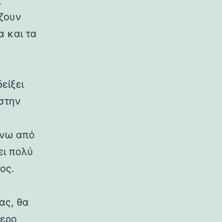
ς
άζουν
α και τα
είξει
 στην
άνω από
ει πολύ
ος.
ας, θα
τερο