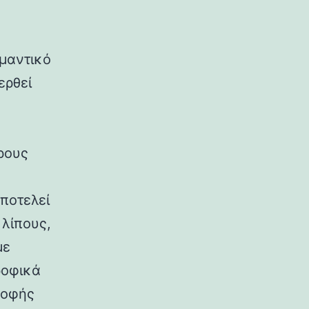
ημαντικό
ερθεί
ρους
ποτελεί
λίπους,
με
ροφικά
ροφής