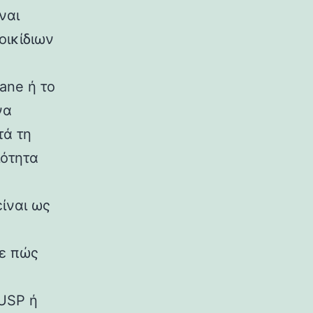
ναι
οικίδιων
ane ή το
να
τά τη
ιότητα
ίναι ως
τε πώς
 USP ή