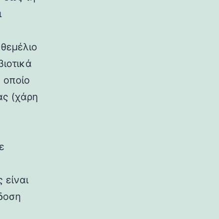
ι
 θεμέλιο
βιοτικά
 οποίο
ας (χάρη
ε
 είναι
δοση