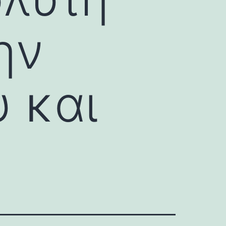
ην
 και