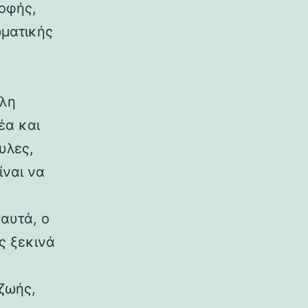
ροφής,
ωματικής
άλη
έα και
υλες,
ίναι να
αυτά, ο
ς ξεκινά
ζωής,