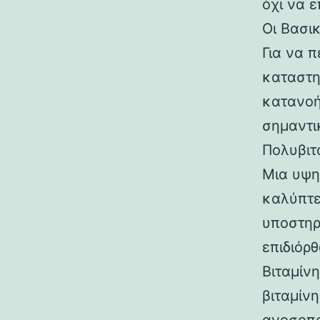
όχι να 
Οι Βασι
Για να 
καταστη
κατανοή
σημαντι
Πολυβιτ
Μια υψη
καλύπτε
υποστηρ
επιδιόρ
Βιταμίνη
βιταμίνη