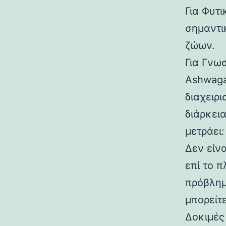
Για Φυτι
σημαντι
ζώων.
Για Γνω
Ashwaga
διαχειρι
διάρκει
μετράει
Δεν είν
επί το π
πρόβλημ
μπορείτ
Δοκιμές