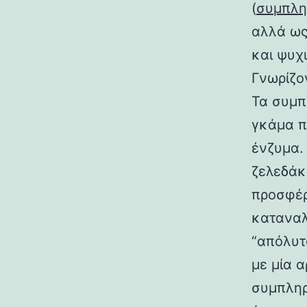
(
συμπλη
αλλά ως
και ψυχ
Γνωρίζο
Τα συμπ
γκάμα π
ένζυμα.
ζελεδάκ
προσφέρ
καταναλ
“απόλυτ
με μία 
συμπληρ