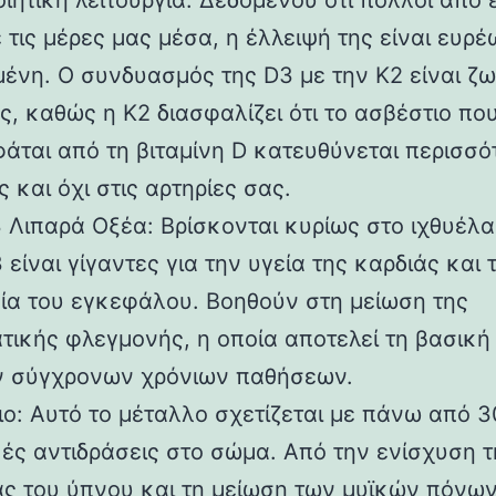
ιητική λειτουργία. Δεδομένου ότι πολλοί από 
 τις μέρες μας μέσα, η έλλειψή της είναι ευρέ
μένη. Ο συνδυασμός της D3 με την K2 είναι ζω
ς, καθώς η K2 διασφαλίζει ότι το ασβέστιο πο
άται από τη βιταμίνη D κατευθύνεται περισσό
 και όχι στις αρτηρίες σας.
 Λιπαρά Οξέα: Βρίσκονται κυρίως στο ιχθυέλαι
είναι γίγαντες για την υγεία της καρδιάς και 
γία του εγκεφάλου. Βοηθούν στη μείωση της
τικής φλεγμονής, η οποία αποτελεί τη βασική 
 σύγχρονων χρόνιων παθήσεων.
ο: Αυτό το μέταλλο σχετίζεται με πάνω από 
κές αντιδράσεις στο σώμα. Από την ενίσχυση τ
ας του ύπνου και τη μείωση των μυϊκών πόνων