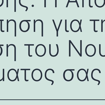
ηση για τ
η του Νου
ματος σας