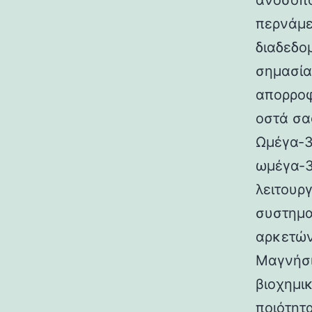
ανοσοπο
περνάμε
διαδεδο
σημασία
απορροφ
οστά σας
Ωμέγα-3
ωμέγα-3 
λειτουρ
συστημα
αρκετών
Μαγνήσι
βιοχημι
ποιότητ