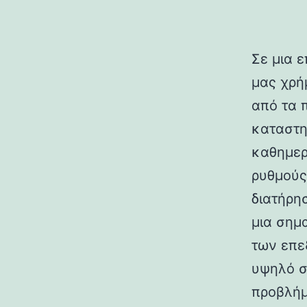
Σε μια ε
μας χρή
από τα 
καταστη
καθημερ
ρυθμούς
διατήρη
μια σημ
των επε
υψηλό σ
προβλήμ