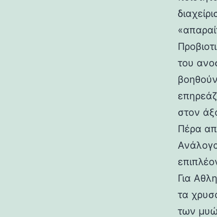
διαχείρι
«απαραί
Προβιοτι
του ανο
βοηθούν
επηρεάζ
στον άξ
Πέρα απ
Ανάλογα
επιπλέο
Για Αθλη
τα χρυσ
των μυώ