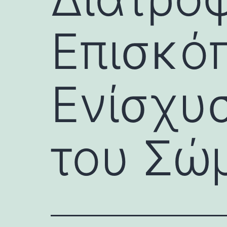
Επισκόπ
Ενίσχυσ
του Σώ