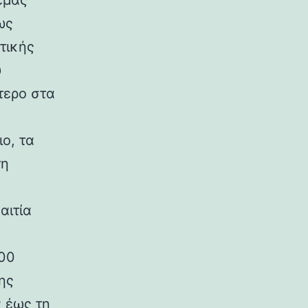
εμάς
ως
τικής
υ
τερο στα
ο, τα
τη
αιτία
300
ης
 έως τη