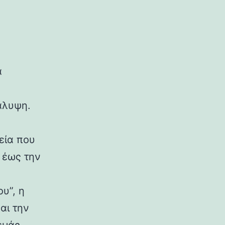
α
άλυψη.
εία που
 έως την
υ”, η
αι την