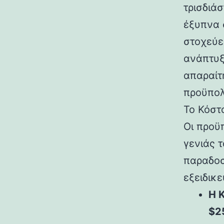
τρισδιά
έξυπνα 
στοχεύε
ανάπτυξ
απαραίτ
προϋπολ
Το Κόστ
Οι προϋ
γενιάς 
παραδοσ
εξειδικε
Η 
$2