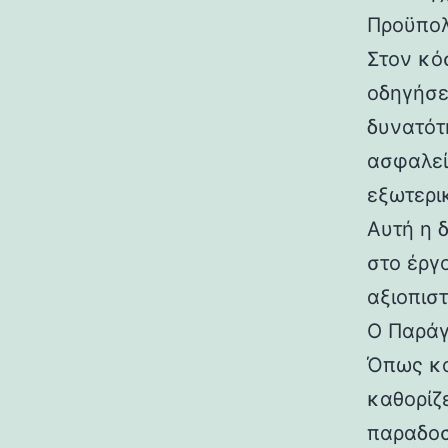
Προϋπολ
Στον κό
οδηγήσε
δυνατότ
ασφαλεί
εξωτερικ
Αυτή η 
στο έργο
αξιοπισ
Ο Παράγ
Όπως κα
καθορίζ
παραδοσ