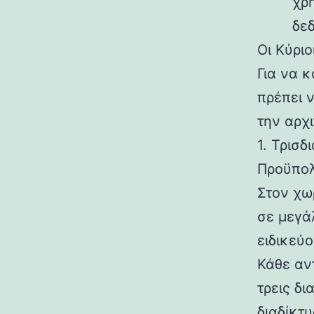
χρ
δε
Οι Κύρι
Για να 
πρέπει 
την αρχι
1. Τρισ
Προϋπολ
Στον χω
σε μεγά
ειδικεύο
Κάθε αν
τρεις δι
διαδίκτυ