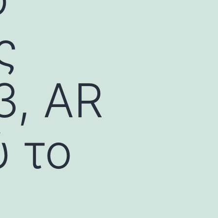
ς
3, AR
ύ το