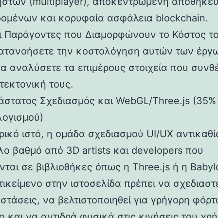
ηστών (multiplayer), αποκεντρωμένη αποθήκε
δομένων και κορυφαία ασφάλεια blockchain.
οι Παράγοντες που Διαμορφώνουν το Κόστος τ
κατανοήσετε την κοστολόγηση αυτών των έργ
να αναλύσετε τα επιμέρους στοιχεία που συνθ
τεκτονική τους.
διάστατος Σχεδιασμός και WebGL/Three.js (35%
ογισμού)
ρικό ιστό, η ομάδα σχεδιασμού UI/UX αντικαθί
λο βαθμό από 3D artists και developers που
νται σε βιβλιοθήκες όπως η Three.js ή η Babylo
τικείμενο στην ιστοσελίδα πρέπει να σχεδιαστ
αστάσεις, να βελτιστοποιηθεί για γρήγορη φόρ
ο και να αντιδρά φυσικά στις κινήσεις του χρ