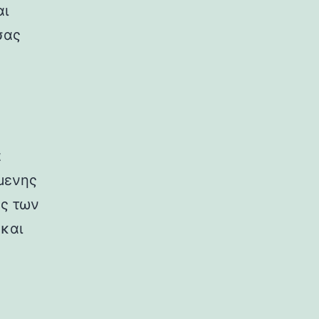
αι
σας
α
μενης
ύς των
και