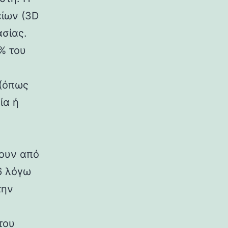
είων (3D
ασίας.
% του
 (όπως
ία ή
χουν από
6 λόγω
την
του