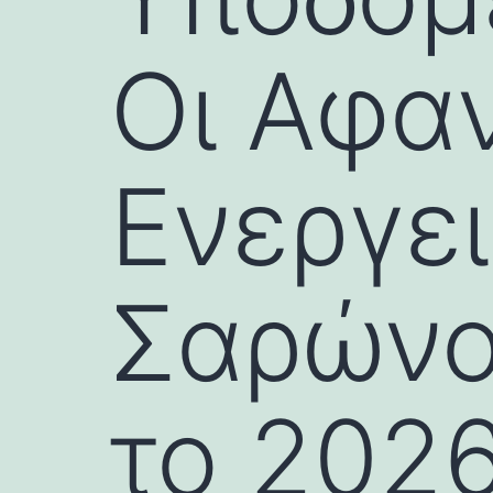
Οι Αφα
Ενεργε
Σαρώνου
το 202