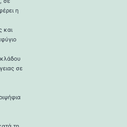
, σε
φέρει η
 και
αφύγιο
 κλάδου
γειας σε
ριψήφια
κατά τη