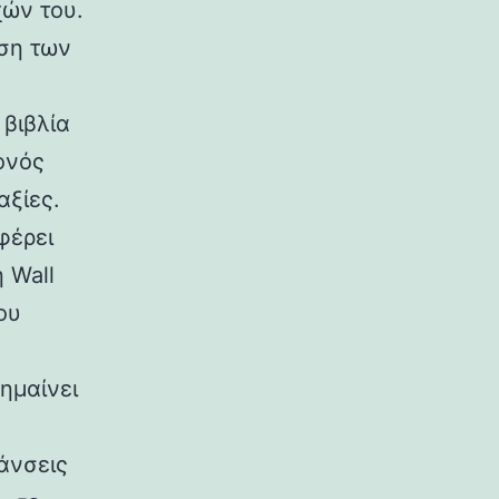
χών του.
ιση των
 βιβλία
ονός
αξίες.
φέρει
 Wall
ου
ημαίνει
άνσεις