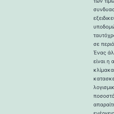
των τιμ
συνδυασ
εξειδικε
υποδομώ
ταυτόχρ
σε περι
Ένας άλ
είναι η
κλίμακα 
κατασκε
λογισμι
ποσοστά
απαραίτ
ενέργει