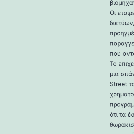
βιομηχα
Οι εται
δικτύων
προηγμέ
παραγγε
που αντ
Το επιχ
μια σπάν
Street 
χρηματο
προγράμ
ότι τα 
θωρακισ