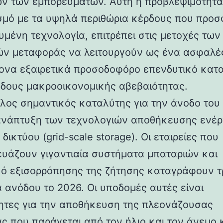
ών των εμπορευμάτων. Αυτή η προβλεψιμότητα
μό με τα υψηλά περιθώρια κέρδους που προσ
υμένη τεχνολογία, επιτρέπει στις μετοχές των
ν μεταφοράς να λειτουργούν ως ένα ασφαλές
ονα εξαιρετικά προσοδοφόρο επενδυτικό κατ
όδους μακροοικονομικής αβεβαιότητας.
λος σημαντικός καταλύτης για την άνοδο του
 ανάπτυξη των τεχνολογιών αποθήκευσης ενέρ
δικτύου (grid-scale storage). Οι εταιρείες που
υάζουν γιγαντιαία συστήματα μπαταριών και
κό εξισορρόπησης της ζήτησης καταγράφουν τ
 ανόδου το 2026. Οι υποδομές αυτές είναι
ητες για την αποθήκευση της πλεονάζουσας
ας που παράγεται από τον ήλιο και τον άνεμο 