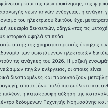
φώνεται μέσω της ηλεκτροκίνησης, της ψηφι
 εισαγωγής νέων πηγών ενέργειας, η ανάγκη γ
ονισμό του ηλεκτρικού δικτύου έχει μετατραπε
ική ευκαιρία δεκαετιών, οδηγώντας τις μετοχέ
σε ιστορικά υψηλά επίπεδα.
αιτία αυτής της χρηματιστηριακής έκρηξης είν
αδυναμία των υφιστάμενων ηλεκτρικών δικτύ
ιστούν τις ανάγκες του 2026. Η μαζική ενσωμ
νεώσιμων πηγών ενέργειας, οι οποίες είναι
ικά διεσπαρμένες και παρουσιάζουν μεταβλη
ραγωγή, απαιτεί ένα πολύ πιο ευέλικτο και αν
 Επιπλέον, η κατακόρυφη αύξηση της κατανά
κέντρα δεδομένων Τεχνητής Νοημοσύνης και τ