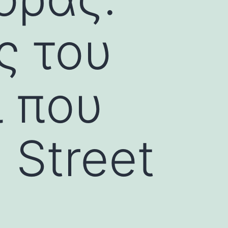
ς του
ι που
 Street