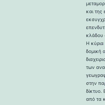
μεταμορ
και της
εκσυγχρ
επενδυτ
κλάδου 
Η κύρια 
δομική 
διαχειρ
των ανα
γεωγραφ
στην πα
δίκτυο.
από τα 