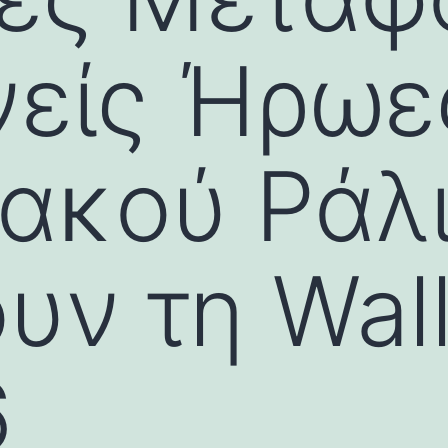
νείς Ήρωε
ιακού Ράλ
ν τη Wall
6