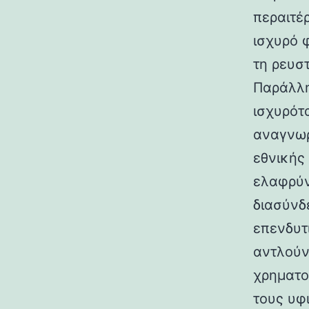
περαιτέ
ισχυρό 
τη ρευσ
Παράλλη
ισχυρότ
αναγνωρ
εθνικής
ελαφρύν
διασύνδ
επενδυτι
αντλούν
χρηματο
τους υφ