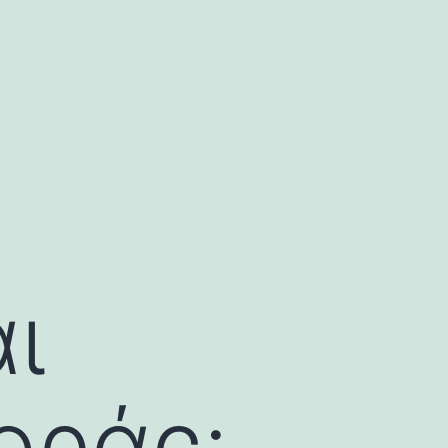
ι
οράς: