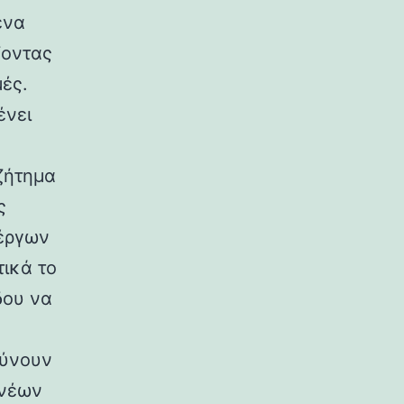
ένα
ζοντας
ές.
ένει
ζήτημα
ς
 έργων
τικά το
δου να
ρύνουν
 νέων