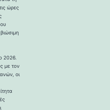
τις ώρες
ς
που
 βιώσιμη
ο 2026.
ς με τον
ανών, οι
ίτητα
τές
ι