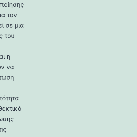
οποίησης
ια τον
ί σε μια
ς του
αι η
ων να
άτωση
τότητα
θεκτικό
λωσης
ις