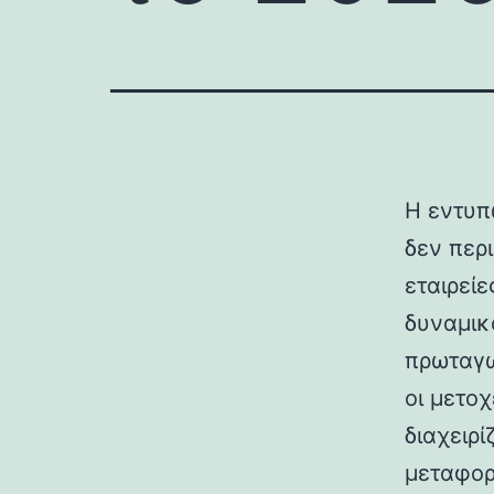
Η εντυπ
δεν περ
εταιρεί
δυναμικ
πρωταγω
οι μετο
διαχειρί
μεταφορ